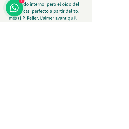
1
en el oído interno, pero el oído del
feto es casi perfecto a partir del 7o.
mes (J.P. Relier, L’aimer avant qu’il
naisse, 1993).
A partir de este momento el feto
puede oír y poner en acto “procesos
cognitivos” ya sea de reconocimiento
y de memorización, como diversos
estudios lo demuestran:
https://pubmed.ncbi.nlm.nih.gov/19
896378/
“Human fetuses are able
to memorize auditory stimuli from
the external world by the last
trimester of pregnancy, with a
particular sensitivity to melody
contour in both music and
language” Newborns’ Cry Melody
Is Shaped by Their Native Language,
B. Mampe, A. D. Friederici, A.