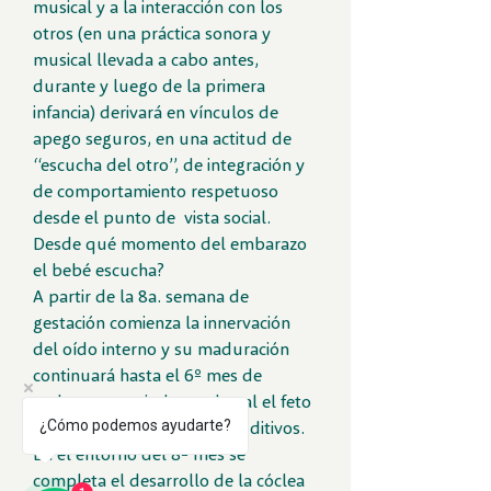
musical y a la interacción con los
otros (en una práctica sonora y
musical llevada a cabo antes,
durante y luego de la primera
infancia) derivará en vínculos de
apego seguros, en una actitud de
“escucha del otro”, de integración y
de comportamiento respetuoso
desde el punto de vista social.
Desde qué momento del embarazo
el bebé escucha?
A partir de la 8a. semana de
gestación comienza la innervación
del oído interno y su maduración
continuará hasta el 6º mes de
embarazo, periodo en el cual el feto
reacciona a los estímulos auditivos.
¿Cómo podemos ayudarte?
En el entorno del 8º mes se
completa el desarrollo de la cóclea