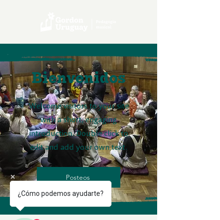
Bienvenidos
Welcome visitors to your site
with a short, engaging
introduction. Double click to
edit and add your own text.
Posteos
¿Cómo podemos ayudarte?