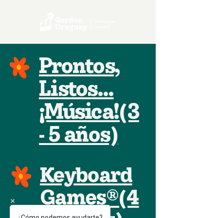
Prontos,
Listos...
¡Música!(3
- 5 años)
Keyboard
Games®(4
¿Cómo podemos ayudarte?