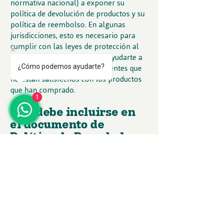
normativa nacional) a exponer su
política de devolución de productos y su
política de reembolso. En algunas
jurisdicciones, esto es necesario para
cumplir con las leyes de protección al
consumidor. También puede ayudarte a
¿Cómo podemos ayudarte?
evitar reclamos legales de clientes que
no están satisfechos con los productos
que han comprado.
1
Qué debe incluirse en
el documento de
Política de Reembolso
En general, una Política de Reembolso
suele abordar este tipo de cuestiones: el
plazo para solicitar el reembolso, si el
reembolso será total o parcial, en qué
condiciones recibirá el cliente el
reembolso y mucho más.